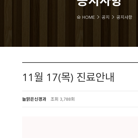
공지사항
HOME
공지
공지사항
11월 17(목) 진료안내
늘맑은신경과
조회
3,788회